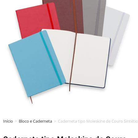
Início
>
Bloco e Caderneta
>
Caderneta tipo Moleskine de Couro Sintétic