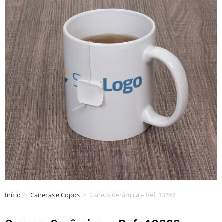
Início
>
Canecas e Copos
>
Caneca Cerâmica – Ref. 13282