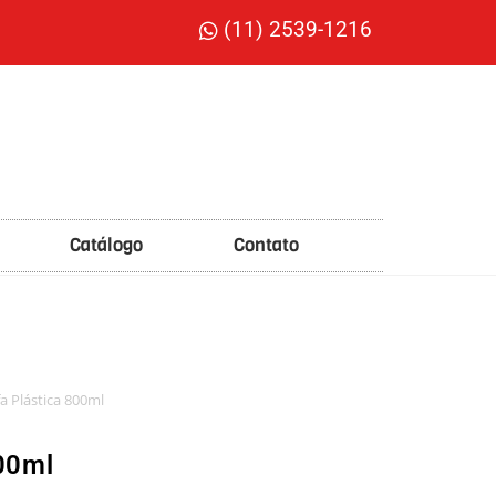
(11) 2539-1216
Catálogo
Contato
a Plástica 800ml
800ml