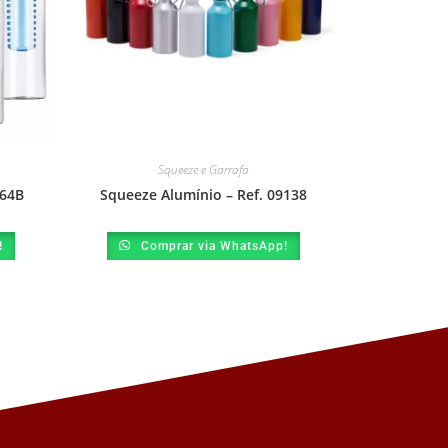
Squeeze e Garrafa
764B
Squeeze Alumínio – Ref. 09138
!
Comprar via WhatsApp!