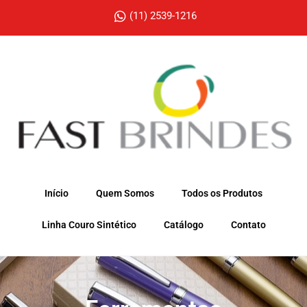
(11) 2539-1216
Início
Quem Somos
Todos os Produtos
Linha Couro Sintético
Catálogo
Contato