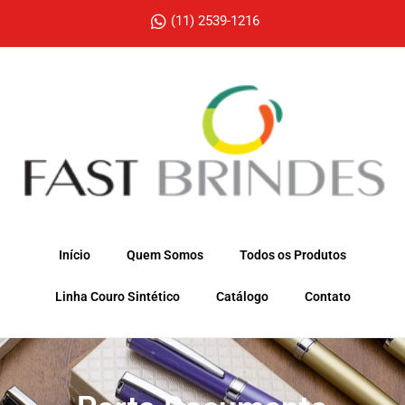
(11) 2539-1216
Início
Quem Somos
Todos os Produtos
Linha Couro Sintético
Catálogo
Contato