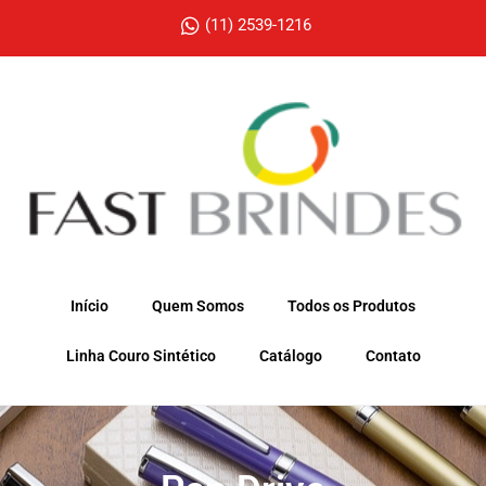
(11) 2539-1216
Início
Quem Somos
Todos os Produtos
Linha Couro Sintético
Catálogo
Contato